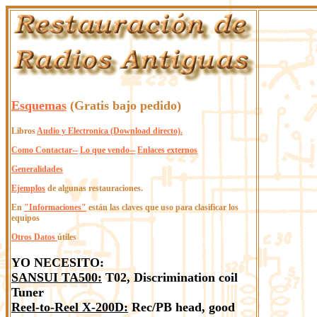
Esquemas
(Gratis bajo pedido)
Libros
Audio y Electronica (Download directo).
Como Contactar--
Lo que vendo--
Enlaces externos
Generalidades
Ejemplos
de algunas restauraciones.
En
"Informaciones"
están las claves que uso para clasificar los
equipos
Otros Datos
útiles
YO NECESITO:
SANSUI TA500:
T02, Discrimination coil
Tuner
Reel-to-Reel X-200D:
Rec/PB head, good